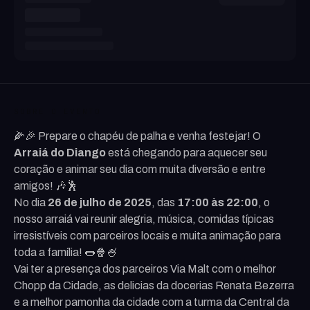
SOBRE O EVENTO
🌽🎉 Prepare o chapéu de palha e venha festejar! O
Arraiá do Diango
está chegando para aquecer seu
coração e animar seu dia com muita diversão e entre
amigos! 🎶🕺
No dia
26 de julho de 2025
, das
17:00 às 22:00
, o
nosso arraiá vai reunir alegria, música, comidas típicas
irresistíveis com parceiros locais e muita animação para
toda a família! 🌭🍿🍧
Vai ter a presença dos parceiros Via Malt com o melhor
Chopp da Cidade, as delicias da docerias Renata Bezerra
e a melhor pamonha da cidade com a turma da Central da