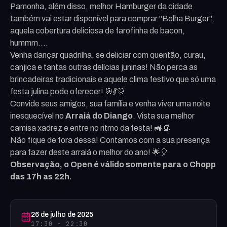
Pamonha, além disso, melhor Hamburger da cidade
também vai estar disponível para comprar "Bolha Burger",
aquela cobertura deliciosa de farofinha de bacon,
hummm....
Venha dançar quadrilha, se deliciar com quentão, curau,
canjica e tantas outras delícias juninas! Não perca as
brincadeiras tradicionais e aquele clima festivo que só uma
festa julina pode oferecer! 🎯💃🎊
Convide seus amigos, sua família e venha viver uma noite
inesquecível no
Arraiá do Diango
. Vista sua melhor
camisa xadrez e entre no ritmo da festa! 🚜👒
Não fique de fora dessa! Contamos com a sua presença
para fazer deste arraiá o melhor do ano! 🌟🎈
Observação, o Open é válido somente para o Chopp
das 17h as 22h.
QUANDO E ONDE
26 de julho de 2025
17:30 - 22:30