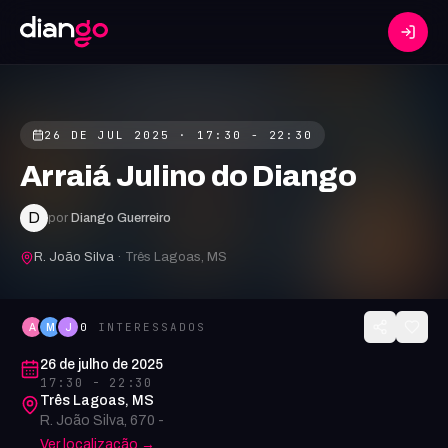
26 DE JUL 2025
· 17:30 - 22:30
Arraiá Julino do Diango
D
por
Diango Guerreiro
R. João Silva
·
Três Lagoas, MS
0
INTERESSADOS
A
M
J
26 de julho de 2025
17:30 - 22:30
Três Lagoas
,
MS
R. João Silva
,
670
-
Ver localização →