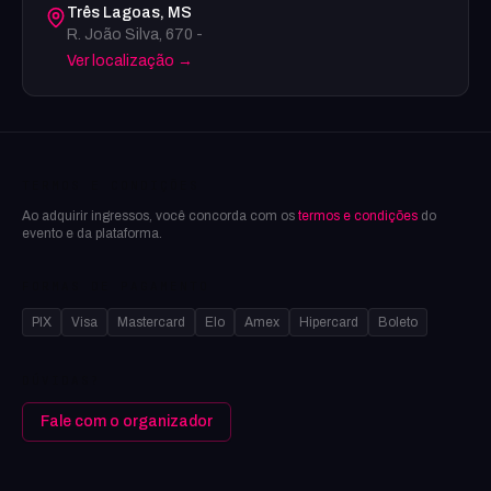
Três Lagoas
,
MS
R. João Silva
,
670
-
Ver localização →
TERMOS E CONDIÇÕES
Ao adquirir ingressos, você concorda com os
termos e condições
do
evento e da plataforma.
FORMAS DE PAGAMENTO
PIX
Visa
Mastercard
Elo
Amex
Hipercard
Boleto
DÚVIDAS?
Fale com o organizador