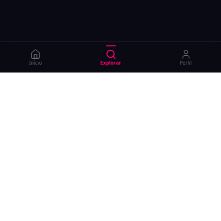
Início
Explorar
Perfil
Criar evento
Blog GO
Trabalhe conosco
Fale com a Diango App
Fornecedores para eventos